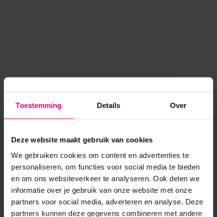
Toestemming
Details
Over
Deze website maakt gebruik van cookies
We gebruiken cookies om content en advertenties te
personaliseren, om functies voor social media te bieden
en om ons websiteverkeer te analyseren. Ook delen we
informatie over je gebruik van onze website met onze
Application error: a client-side exception has occurred
while
partners voor social media, adverteren en analyse. Deze
partners kunnen deze gegevens combineren met andere
loading
www.voordeeluitjes.nl
(see the browser console for more