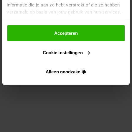
informatie die je aan ze hebt verstrekt of die ze hebben
information)
.
verzameld op basis van jouw gebruik van hun services.
Als je op "Accepteer" klikt, dan geef je Voordeeluitjes.nl
toestemming om cookies voor social media en
Accepteren
gepersonaliseerde advertenties te plaatsen.
Cookie instellingen
Lees hier meer over in ons
privacybeleid
en
cookiebeleid
.
Alleen noodzakelijk
Via "Cookie instellingen" kun je ook zelf instellen welke
cookies worden geplaatst. Je kunt je keuze altijd wijzigen
of intrekken op ons
cookiebeleid
.