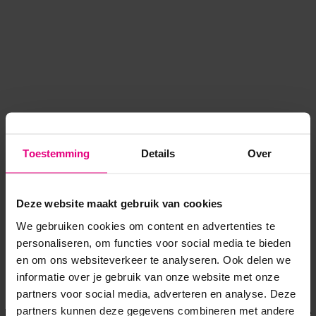
Toestemming
Details
Over
Deze website maakt gebruik van cookies
We gebruiken cookies om content en advertenties te
personaliseren, om functies voor social media te bieden
en om ons websiteverkeer te analyseren. Ook delen we
informatie over je gebruik van onze website met onze
Application error: a client-side exception has occurred
while
partners voor social media, adverteren en analyse. Deze
partners kunnen deze gegevens combineren met andere
loading
www.voordeeluitjes.nl
(see the browser console for more