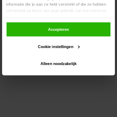
informatie die je aan ze hebt verstrekt of die ze hebben
information)
.
verzameld op basis van jouw gebruik van hun services.
Als je op "Accepteer" klikt, dan geef je Voordeeluitjes.nl
toestemming om cookies voor social media en
Accepteren
gepersonaliseerde advertenties te plaatsen.
Cookie instellingen
Lees hier meer over in ons
privacybeleid
en
cookiebeleid
.
Alleen noodzakelijk
Via "Cookie instellingen" kun je ook zelf instellen welke
cookies worden geplaatst. Je kunt je keuze altijd wijzigen
of intrekken op ons
cookiebeleid
.