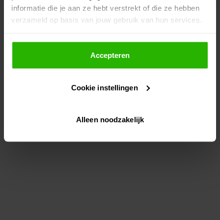
informatie die je aan ze hebt verstrekt of die ze hebben
information)
.
verzameld op basis van jouw gebruik van hun services.
Als je op "Accepteer" klikt, dan geef je Voordeeluitjes.nl
toestemming om cookies voor social media en
Accepteren
gepersonaliseerde advertenties te plaatsen.
Cookie instellingen
Lees hier meer over in ons
privacybeleid
en
cookiebeleid
.
Alleen noodzakelijk
Via "Cookie instellingen" kun je ook zelf instellen welke
cookies worden geplaatst. Je kunt je keuze altijd wijzigen
of intrekken op ons
cookiebeleid
.