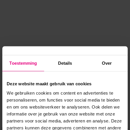
Toestemming
Details
Over
Deze website maakt gebruik van cookies
We gebruiken cookies om content en advertenties te
personaliseren, om functies voor social media te bieden
en om ons websiteverkeer te analyseren. Ook delen we
informatie over je gebruik van onze website met onze
Application error: a client-side exception has occurred
while
partners voor social media, adverteren en analyse. Deze
partners kunnen deze gegevens combineren met andere
loading
www.voordeeluitjes.nl
(see the browser console for more