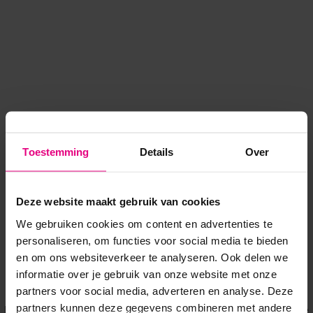
Toestemming
Details
Over
Deze website maakt gebruik van cookies
We gebruiken cookies om content en advertenties te
personaliseren, om functies voor social media te bieden
en om ons websiteverkeer te analyseren. Ook delen we
informatie over je gebruik van onze website met onze
Application error: a client-side exception has occurred
while
partners voor social media, adverteren en analyse. Deze
partners kunnen deze gegevens combineren met andere
loading
www.voordeeluitjes.nl
(see the browser console for more