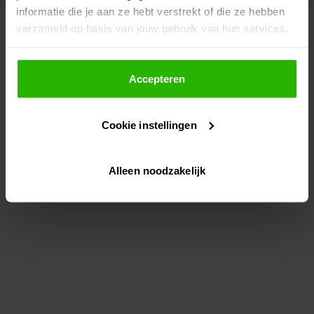
informatie die je aan ze hebt verstrekt of die ze hebben
information)
.
verzameld op basis van jouw gebruik van hun services.
Als je op "Accepteer" klikt, dan geef je Voordeeluitjes.nl
toestemming om cookies voor social media en
Accepteren
gepersonaliseerde advertenties te plaatsen.
Cookie instellingen
Lees hier meer over in ons
privacybeleid
en
cookiebeleid
.
Alleen noodzakelijk
Via "Cookie instellingen" kun je ook zelf instellen welke
cookies worden geplaatst. Je kunt je keuze altijd wijzigen
of intrekken op ons
cookiebeleid
.