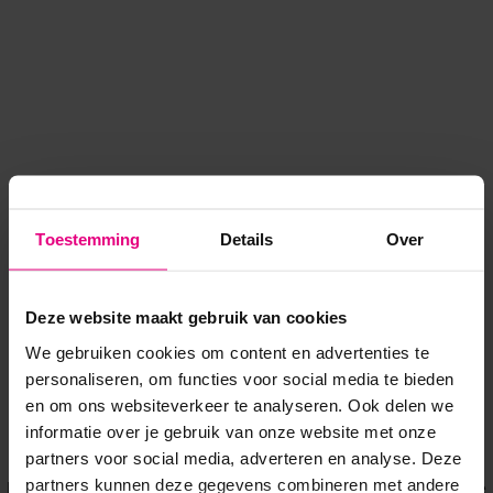
Toestemming
Details
Over
Deze website maakt gebruik van cookies
We gebruiken cookies om content en advertenties te
personaliseren, om functies voor social media te bieden
en om ons websiteverkeer te analyseren. Ook delen we
informatie over je gebruik van onze website met onze
Application error: a client-side exception has occurred
while
partners voor social media, adverteren en analyse. Deze
partners kunnen deze gegevens combineren met andere
loading
www.voordeeluitjes.nl
(see the browser console for more