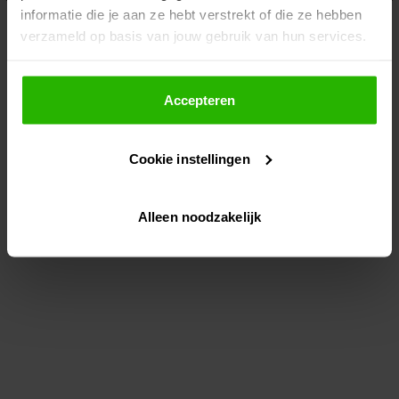
informatie die je aan ze hebt verstrekt of die ze hebben
information)
.
verzameld op basis van jouw gebruik van hun services.
Als je op "Accepteer" klikt, dan geef je Voordeeluitjes.nl
toestemming om cookies voor social media en
Accepteren
gepersonaliseerde advertenties te plaatsen.
Cookie instellingen
Lees hier meer over in ons
privacybeleid
en
cookiebeleid
.
Alleen noodzakelijk
Via "Cookie instellingen" kun je ook zelf instellen welke
cookies worden geplaatst. Je kunt je keuze altijd wijzigen
of intrekken op ons
cookiebeleid
.