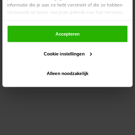
informatie die je aan ze hebt verstrekt of die ze hebben
information)
.
verzameld op basis van jouw gebruik van hun services.
Als je op "Accepteer" klikt, dan geef je Voordeeluitjes.nl
toestemming om cookies voor social media en
Accepteren
gepersonaliseerde advertenties te plaatsen.
Cookie instellingen
Lees hier meer over in ons
privacybeleid
en
cookiebeleid
.
Alleen noodzakelijk
Via "Cookie instellingen" kun je ook zelf instellen welke
cookies worden geplaatst. Je kunt je keuze altijd wijzigen
of intrekken op ons
cookiebeleid
.