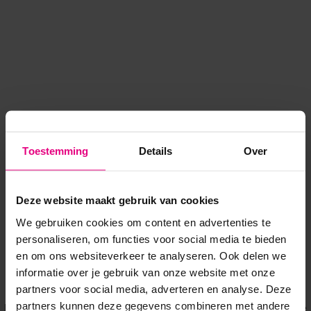
Toestemming
Details
Over
Deze website maakt gebruik van cookies
We gebruiken cookies om content en advertenties te
personaliseren, om functies voor social media te bieden
en om ons websiteverkeer te analyseren. Ook delen we
informatie over je gebruik van onze website met onze
Application error: a client-side exception has occurred
while
partners voor social media, adverteren en analyse. Deze
partners kunnen deze gegevens combineren met andere
loading
www.voordeeluitjes.nl
(see the browser console for more