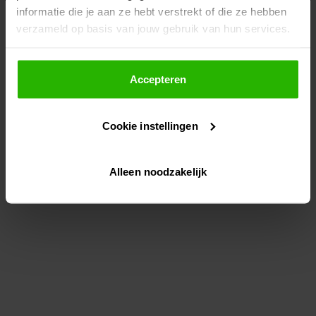
informatie die je aan ze hebt verstrekt of die ze hebben
information)
.
verzameld op basis van jouw gebruik van hun services.
Als je op "Accepteer" klikt, dan geef je Voordeeluitjes.nl
toestemming om cookies voor social media en
Accepteren
gepersonaliseerde advertenties te plaatsen.
Cookie instellingen
Lees hier meer over in ons
privacybeleid
en
cookiebeleid
.
Alleen noodzakelijk
Via "Cookie instellingen" kun je ook zelf instellen welke
cookies worden geplaatst. Je kunt je keuze altijd wijzigen
of intrekken op ons
cookiebeleid
.