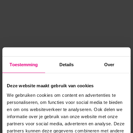
Toestemming
Details
Over
Deze website maakt gebruik van cookies
We gebruiken cookies om content en advertenties te
personaliseren, om functies voor social media te bieden
en om ons websiteverkeer te analyseren. Ook delen we
informatie over je gebruik van onze website met onze
Application error: a client-side exception has occurred
while
partners voor social media, adverteren en analyse. Deze
partners kunnen deze gegevens combineren met andere
loading
www.voordeeluitjes.nl
(see the browser console for more