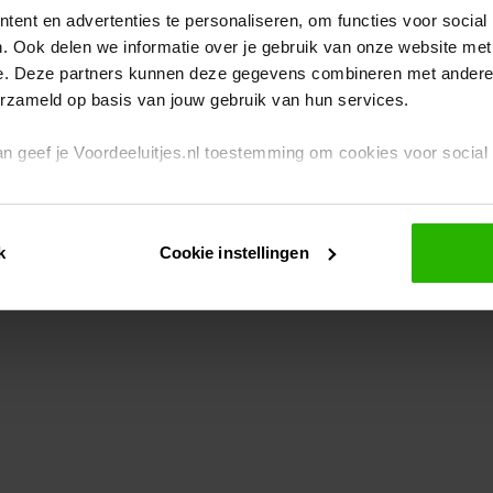
ent en advertenties te personaliseren, om functies voor social
. Ook delen we informatie over je gebruik van onze website met
eption has occurred
while loading
www.voordeeluitjes.nl
(see the br
e. Deze partners kunnen deze gegevens combineren met andere i
erzameld op basis van jouw gebruik van hun services.
 dan geef je Voordeeluitjes.nl toestemming om cookies voor socia
rivacybeleid
en
cookiebeleid
.
k
Cookie instellingen
je ook zelf instellen welke cookies worden geplaatst. Je kunt je k
id
.