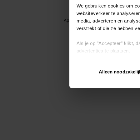
We gebruiken cookies om cont
websiteverkeer te analyseren
Application error: a client-side exc
media, adverteren en analys
verstrekt of die ze hebben v
Als je op "Accepteer" klikt,
advertenties te plaatsen.
Lees hier meer over in ons
p
Alleen noodzakelij
Via "Cookie instellingen" kun 
intrekken op ons
cookiebele