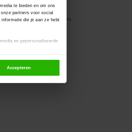
 media te bieden en om ons
 onze partners voor social
owser console for more information)
.
nformatie die je aan ze hebt
l media en gepersonaliseerde
Accepteren
euze altijd wijzigen of