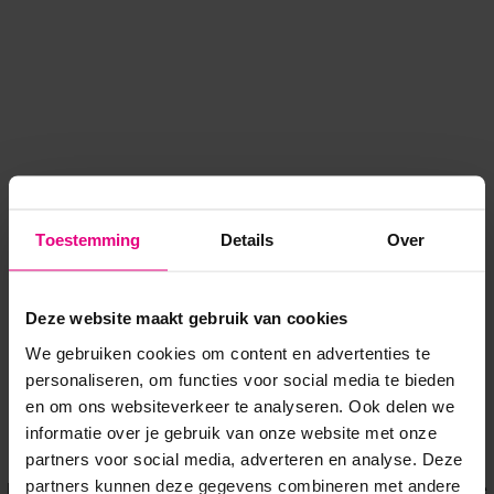
Toestemming
Details
Over
Deze website maakt gebruik van cookies
We gebruiken cookies om content en advertenties te
personaliseren, om functies voor social media te bieden
en om ons websiteverkeer te analyseren. Ook delen we
informatie over je gebruik van onze website met onze
Application error: a client-side exception has occurred
while
partners voor social media, adverteren en analyse. Deze
partners kunnen deze gegevens combineren met andere
loading
www.voordeeluitjes.nl
(see the browser console for more