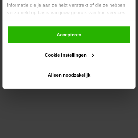
informatie die je aan ze hebt verstrekt of die ze hebben
information)
.
verzameld op basis van jouw gebruik van hun services.
Als je op "Accepteer" klikt, dan geef je Voordeeluitjes.nl
toestemming om cookies voor social media en
Accepteren
gepersonaliseerde advertenties te plaatsen.
Cookie instellingen
Lees hier meer over in ons
privacybeleid
en
cookiebeleid
.
Alleen noodzakelijk
Via "Cookie instellingen" kun je ook zelf instellen welke
cookies worden geplaatst. Je kunt je keuze altijd wijzigen
of intrekken op ons
cookiebeleid
.