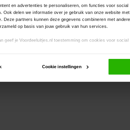
ent en advertenties te personaliseren, om functies voor social
. Ook delen we informatie over je gebruik van onze website met
eption has occurred
while loading
www.voordeeluitjes.nl
(see the br
e. Deze partners kunnen deze gegevens combineren met andere i
erzameld op basis van jouw gebruik van hun services.
 dan geef je Voordeeluitjes.nl toestemming om cookies voor socia
rivacybeleid
en
cookiebeleid
.
k
Cookie instellingen
je ook zelf instellen welke cookies worden geplaatst. Je kunt je k
id
.