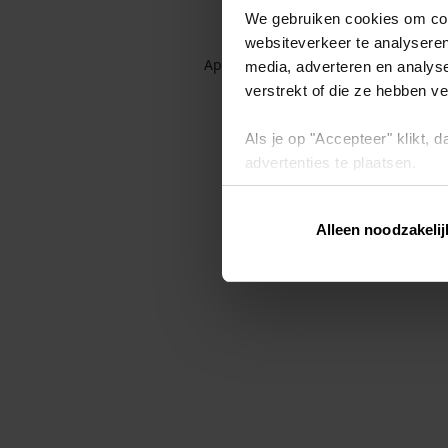
We gebruiken cookies om cont
websiteverkeer te analyseren
Application error: a client-side exc
media, adverteren en analys
verstrekt of die ze hebben v
Als je op "Accepteer" klikt,
advertenties te plaatsen.
Lees hier meer over in ons
p
Alleen noodzakelij
Via "Cookie instellingen" kun 
intrekken op ons
cookiebele