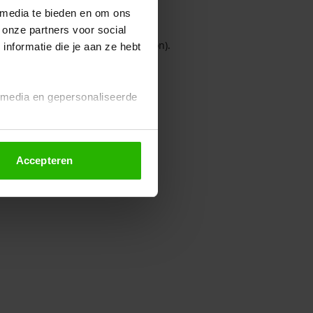
 media te bieden en om ons
 onze partners voor social
owser console for more information)
.
nformatie die je aan ze hebt
l media en gepersonaliseerde
Accepteren
euze altijd wijzigen of