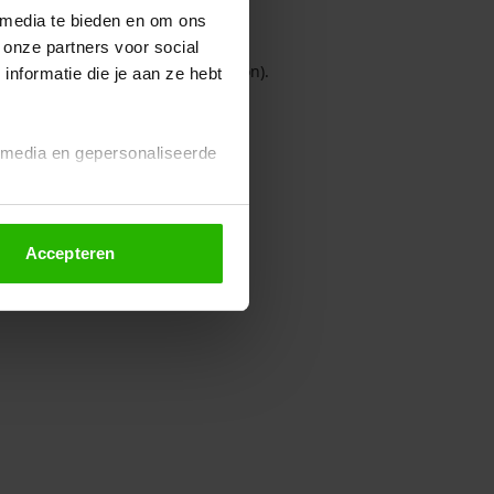
 media te bieden en om ons
 onze partners voor social
owser console for more information)
.
nformatie die je aan ze hebt
l media en gepersonaliseerde
Accepteren
euze altijd wijzigen of