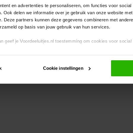
ent en advertenties te personaliseren, om functies voor social
. Ook delen we informatie over je gebruik van onze website met
eption has occurred
while loading
www.voordeeluitjes.nl
(see the br
e. Deze partners kunnen deze gegevens combineren met andere i
erzameld op basis van jouw gebruik van hun services.
 dan geef je Voordeeluitjes.nl toestemming om cookies voor socia
rivacybeleid
en
cookiebeleid
.
k
Cookie instellingen
je ook zelf instellen welke cookies worden geplaatst. Je kunt je k
id
.