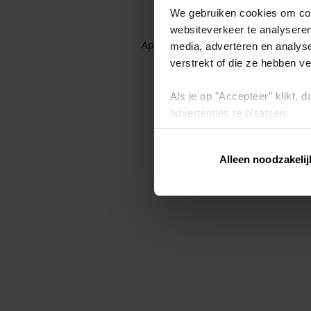
We gebruiken cookies om cont
websiteverkeer te analyseren
Application error: a client-side exc
media, adverteren en analys
verstrekt of die ze hebben v
Als je op "Accepteer" klikt,
advertenties te plaatsen.
Lees hier meer over in ons
p
Alleen noodzakelij
Via "Cookie instellingen" kun 
intrekken op ons
cookiebele