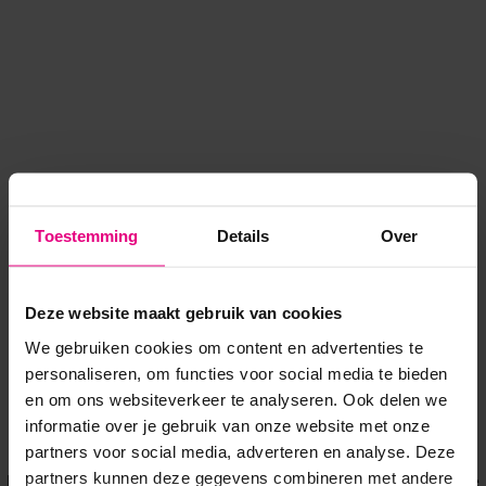
Toestemming
Details
Over
Deze website maakt gebruik van cookies
We gebruiken cookies om content en advertenties te
personaliseren, om functies voor social media te bieden
en om ons websiteverkeer te analyseren. Ook delen we
informatie over je gebruik van onze website met onze
Application error: a client-side exception has occurred
while
partners voor social media, adverteren en analyse. Deze
partners kunnen deze gegevens combineren met andere
loading
www.voordeeluitjes.nl
(see the browser console for more