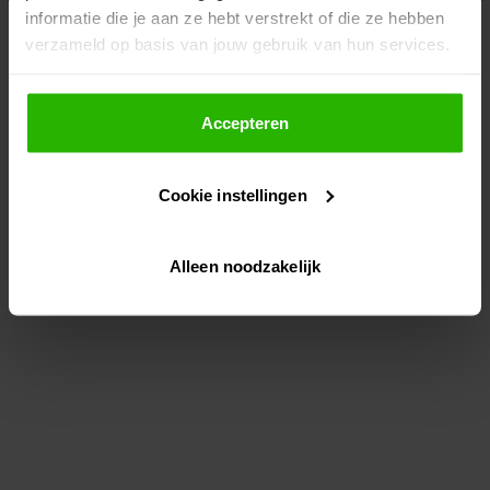
informatie die je aan ze hebt verstrekt of die ze hebben
information)
.
verzameld op basis van jouw gebruik van hun services.
Als je op "Accepteer" klikt, dan geef je Voordeeluitjes.nl
toestemming om cookies voor social media en
Accepteren
gepersonaliseerde advertenties te plaatsen.
Cookie instellingen
Lees hier meer over in ons
privacybeleid
en
cookiebeleid
.
Alleen noodzakelijk
Via "Cookie instellingen" kun je ook zelf instellen welke
cookies worden geplaatst. Je kunt je keuze altijd wijzigen
of intrekken op ons
cookiebeleid
.