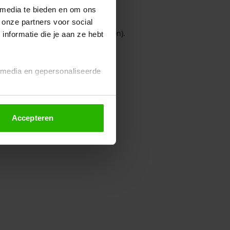
 media te bieden en om ons
 onze partners voor social
owser console for more information)
.
nformatie die je aan ze hebt
l media en gepersonaliseerde
Accepteren
euze altijd wijzigen of