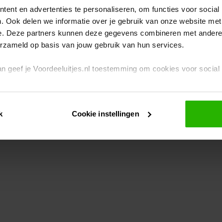
ent en advertenties te personaliseren, om functies voor social
. Ook delen we informatie over je gebruik van onze website met
eption has occurred
while loading
www.voordeeluitjes.nl
(see the br
e. Deze partners kunnen deze gegevens combineren met andere i
erzameld op basis van jouw gebruik van hun services.
 dan geef je Voordeeluitjes.nl toestemming om cookies voor socia
rivacybeleid
en
cookiebeleid
.
k
Cookie instellingen
je ook zelf instellen welke cookies worden geplaatst. Je kunt je k
id
.