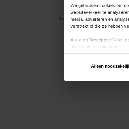
We gebruiken cookies om cont
websiteverkeer te analyseren
Application error: a client-side exc
media, adverteren en analys
verstrekt of die ze hebben v
Als je op "Accepteer" klikt,
advertenties te plaatsen.
Lees hier meer over in ons
p
Alleen noodzakelij
Via "Cookie instellingen" kun 
intrekken op ons
cookiebele