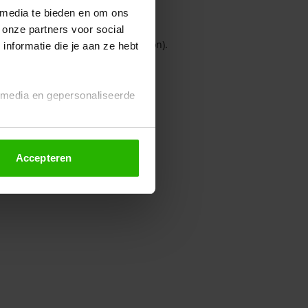
 media te bieden en om ons
 onze partners voor social
owser console for more information)
.
nformatie die je aan ze hebt
l media en gepersonaliseerde
Accepteren
euze altijd wijzigen of