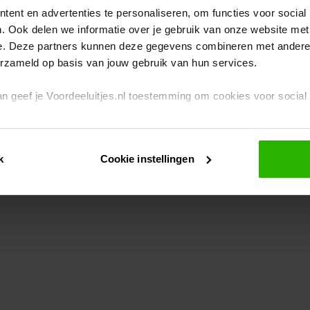
ent en advertenties te personaliseren, om functies voor social
. Ook delen we informatie over je gebruik van onze website met
eption has occurred
while loading
www.voordeeluitjes.nl
(see the br
e. Deze partners kunnen deze gegevens combineren met andere i
erzameld op basis van jouw gebruik van hun services.
 dan geef je Voordeeluitjes.nl toestemming om cookies voor socia
rivacybeleid
en
cookiebeleid
.
k
Cookie instellingen
je ook zelf instellen welke cookies worden geplaatst. Je kunt je k
id
.