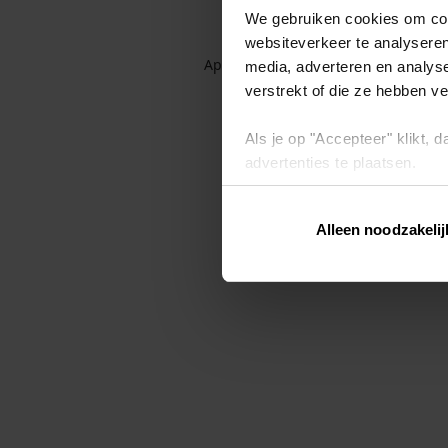
We gebruiken cookies om cont
websiteverkeer te analyseren
Application error: a client-side exc
media, adverteren en analys
verstrekt of die ze hebben v
Als je op "Accepteer" klikt,
advertenties te plaatsen.
Lees hier meer over in ons
p
Alleen noodzakelij
Via "Cookie instellingen" kun 
intrekken op ons
cookiebele