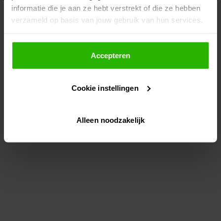
informatie die je aan ze hebt verstrekt of die ze hebben
information)
.
verzameld op basis van jouw gebruik van hun services.
Als je op "Accepteer" klikt, dan geef je Voordeeluitjes.nl
toestemming om cookies voor social media en
Accepteren
gepersonaliseerde advertenties te plaatsen.
Cookie instellingen
Lees hier meer over in ons
privacybeleid
en
cookiebeleid
.
Alleen noodzakelijk
Via "Cookie instellingen" kun je ook zelf instellen welke
cookies worden geplaatst. Je kunt je keuze altijd wijzigen
of intrekken op ons
cookiebeleid
.