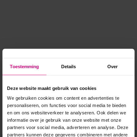
Toestemming
Details
Over
Deze website maakt gebruik van cookies
We gebruiken cookies om content en advertenties te
personaliseren, om functies voor social media te bieden
en om ons websiteverkeer te analyseren. Ook delen we
informatie over je gebruik van onze website met onze
Application error: a client-side exception has occurred
while
partners voor social media, adverteren en analyse. Deze
partners kunnen deze gegevens combineren met andere
loading
www.voordeeluitjes.nl
(see the browser console for more