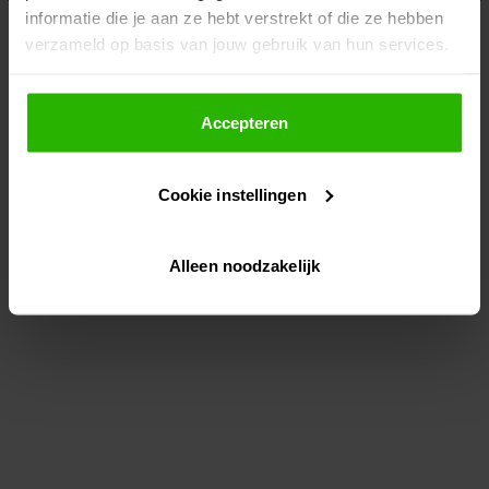
informatie die je aan ze hebt verstrekt of die ze hebben
information)
.
verzameld op basis van jouw gebruik van hun services.
Als je op "Accepteer" klikt, dan geef je Voordeeluitjes.nl
toestemming om cookies voor social media en
Accepteren
gepersonaliseerde advertenties te plaatsen.
Cookie instellingen
Lees hier meer over in ons
privacybeleid
en
cookiebeleid
.
Alleen noodzakelijk
Via "Cookie instellingen" kun je ook zelf instellen welke
cookies worden geplaatst. Je kunt je keuze altijd wijzigen
of intrekken op ons
cookiebeleid
.