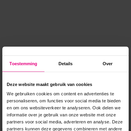
Toestemming
Details
Over
Deze website maakt gebruik van cookies
We gebruiken cookies om content en advertenties te
personaliseren, om functies voor social media te bieden
en om ons websiteverkeer te analyseren. Ook delen we
informatie over je gebruik van onze website met onze
Application error: a client-side exception has occurred
while
partners voor social media, adverteren en analyse. Deze
partners kunnen deze gegevens combineren met andere
loading
www.voordeeluitjes.nl
(see the browser console for more