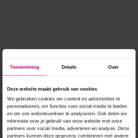
Toestemming
Details
Over
Deze website maakt gebruik van cookies
We gebruiken cookies om content en advertenties te
personaliseren, om functies voor social media te bieden
en om ons websiteverkeer te analyseren. Ook delen we
informatie over je gebruik van onze website met onze
Application error: a client-side exception has occurred
while
partners voor social media, adverteren en analyse. Deze
partners kunnen deze gegevens combineren met andere
loading
www.voordeeluitjes.nl
(see the browser console for more