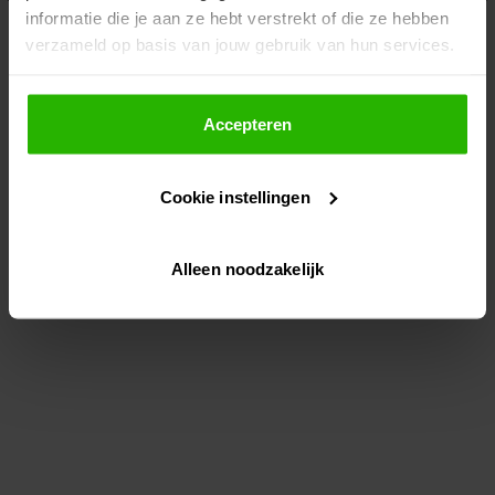
informatie die je aan ze hebt verstrekt of die ze hebben
information)
.
verzameld op basis van jouw gebruik van hun services.
Als je op "Accepteer" klikt, dan geef je Voordeeluitjes.nl
toestemming om cookies voor social media en
Accepteren
gepersonaliseerde advertenties te plaatsen.
Cookie instellingen
Lees hier meer over in ons
privacybeleid
en
cookiebeleid
.
Alleen noodzakelijk
Via "Cookie instellingen" kun je ook zelf instellen welke
cookies worden geplaatst. Je kunt je keuze altijd wijzigen
of intrekken op ons
cookiebeleid
.