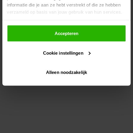
informatie die je aan ze hebt verstrekt of die ze hebben
information)
.
verzameld op basis van jouw gebruik van hun services.
Als je op "Accepteer" klikt, dan geef je Voordeeluitjes.nl
toestemming om cookies voor social media en
Accepteren
gepersonaliseerde advertenties te plaatsen.
Cookie instellingen
Lees hier meer over in ons
privacybeleid
en
cookiebeleid
.
Alleen noodzakelijk
Via "Cookie instellingen" kun je ook zelf instellen welke
cookies worden geplaatst. Je kunt je keuze altijd wijzigen
of intrekken op ons
cookiebeleid
.