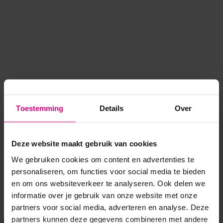
Toestemming
Details
Over
Deze website maakt gebruik van cookies
We gebruiken cookies om content en advertenties te
personaliseren, om functies voor social media te bieden
en om ons websiteverkeer te analyseren. Ook delen we
informatie over je gebruik van onze website met onze
Application error: a client-side exception has occurred
while
partners voor social media, adverteren en analyse. Deze
partners kunnen deze gegevens combineren met andere
loading
www.voordeeluitjes.nl
(see the browser console for more