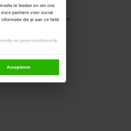
 media te bieden en om ons
 onze partners voor social
owser console for more information)
.
nformatie die je aan ze hebt
l media en gepersonaliseerde
Accepteren
euze altijd wijzigen of