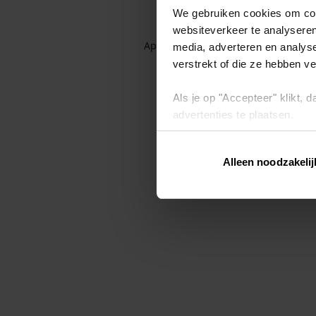
We gebruiken cookies om cont
websiteverkeer te analyseren
Application error: a client-side exc
media, adverteren en analys
verstrekt of die ze hebben v
Als je op "Accepteer" klikt,
advertenties te plaatsen.
Lees hier meer over in ons
p
Alleen noodzakelij
Via "Cookie instellingen" kun 
intrekken op ons
cookiebele