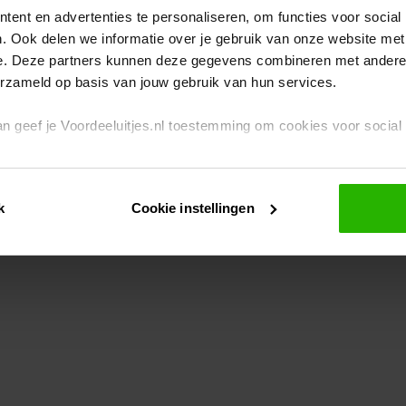
ent en advertenties te personaliseren, om functies voor social
. Ook delen we informatie over je gebruik van onze website met
eption has occurred
while loading
www.voordeeluitjes.nl
(see the br
e. Deze partners kunnen deze gegevens combineren met andere i
erzameld op basis van jouw gebruik van hun services.
 dan geef je Voordeeluitjes.nl toestemming om cookies voor socia
rivacybeleid
en
cookiebeleid
.
k
Cookie instellingen
je ook zelf instellen welke cookies worden geplaatst. Je kunt je k
id
.