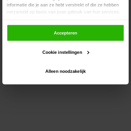
informatie die je aan ze hebt verstrekt of die ze hebben
information)
.
verzameld op basis van jouw gebruik van hun services.
Als je op "Accepteer" klikt, dan geef je Voordeeluitjes.nl
toestemming om cookies voor social media en
Accepteren
gepersonaliseerde advertenties te plaatsen.
Cookie instellingen
Lees hier meer over in ons
privacybeleid
en
cookiebeleid
.
Alleen noodzakelijk
Via "Cookie instellingen" kun je ook zelf instellen welke
cookies worden geplaatst. Je kunt je keuze altijd wijzigen
of intrekken op ons
cookiebeleid
.