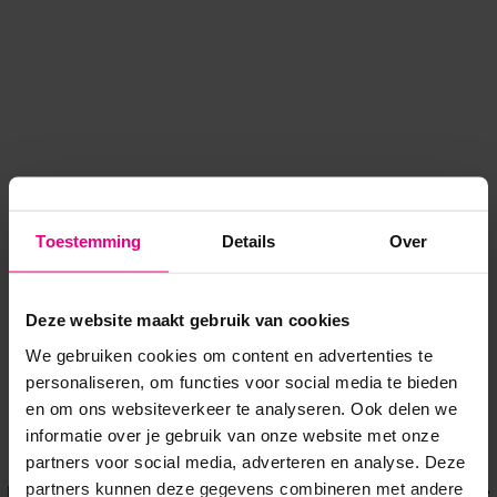
Toestemming
Details
Over
Deze website maakt gebruik van cookies
We gebruiken cookies om content en advertenties te
personaliseren, om functies voor social media te bieden
en om ons websiteverkeer te analyseren. Ook delen we
informatie over je gebruik van onze website met onze
Application error: a client-side exception has occurred
while
partners voor social media, adverteren en analyse. Deze
partners kunnen deze gegevens combineren met andere
loading
www.voordeeluitjes.nl
(see the browser console for more