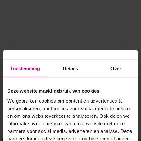
Toestemming
Details
Over
Deze website maakt gebruik van cookies
We gebruiken cookies om content en advertenties te
personaliseren, om functies voor social media te bieden
en om ons websiteverkeer te analyseren. Ook delen we
informatie over je gebruik van onze website met onze
Application error: a client-side exception has occurred
while
partners voor social media, adverteren en analyse. Deze
partners kunnen deze gegevens combineren met andere
loading
www.voordeeluitjes.nl
(see the browser console for more