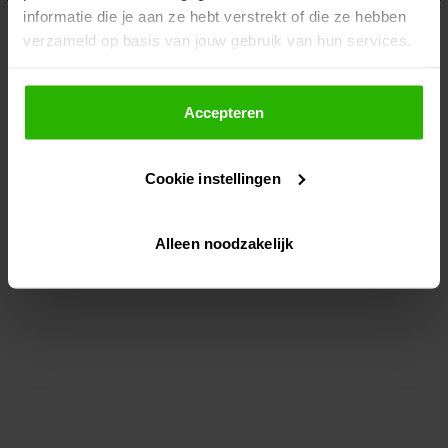
informatie die je aan ze hebt verstrekt of die ze hebben
information)
.
verzameld op basis van jouw gebruik van hun services.
Als je op "Accepteer" klikt, dan geef je Voordeeluitjes.nl
toestemming om cookies voor social media en
Accepteren
gepersonaliseerde advertenties te plaatsen.
Cookie instellingen
Lees hier meer over in ons
privacybeleid
en
cookiebeleid
.
Alleen noodzakelijk
Via "Cookie instellingen" kun je ook zelf instellen welke
cookies worden geplaatst. Je kunt je keuze altijd wijzigen
of intrekken op ons
cookiebeleid
.