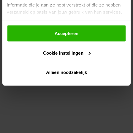
informatie die je aan ze hebt verstrekt of die ze hebben
information)
.
verzameld op basis van jouw gebruik van hun services.
Als je op "Accepteer" klikt, dan geef je Voordeeluitjes.nl
toestemming om cookies voor social media en
Accepteren
gepersonaliseerde advertenties te plaatsen.
Cookie instellingen
Lees hier meer over in ons
privacybeleid
en
cookiebeleid
.
Alleen noodzakelijk
Via "Cookie instellingen" kun je ook zelf instellen welke
cookies worden geplaatst. Je kunt je keuze altijd wijzigen
of intrekken op ons
cookiebeleid
.