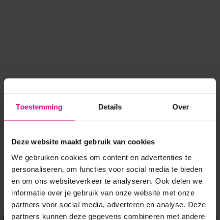
Toestemming
Details
Over
Deze website maakt gebruik van cookies
We gebruiken cookies om content en advertenties te
personaliseren, om functies voor social media te bieden
en om ons websiteverkeer te analyseren. Ook delen we
informatie over je gebruik van onze website met onze
Application error: a client-side exception has occurred
while
partners voor social media, adverteren en analyse. Deze
partners kunnen deze gegevens combineren met andere
loading
www.voordeeluitjes.nl
(see the browser console for more