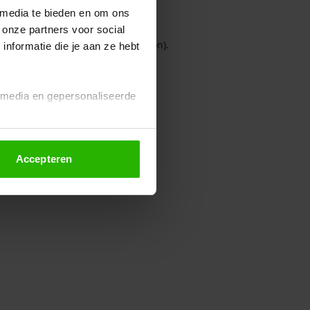
 media te bieden en om ons
 onze partners voor social
owser console for more information)
.
nformatie die je aan ze hebt
l media en gepersonaliseerde
Accepteren
euze altijd wijzigen of