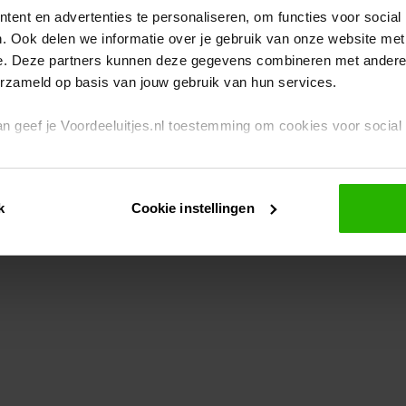
ent en advertenties te personaliseren, om functies voor social
. Ook delen we informatie over je gebruik van onze website met
eption has occurred
while loading
www.voordeeluitjes.nl
(see the br
e. Deze partners kunnen deze gegevens combineren met andere i
erzameld op basis van jouw gebruik van hun services.
 dan geef je Voordeeluitjes.nl toestemming om cookies voor socia
rivacybeleid
en
cookiebeleid
.
k
Cookie instellingen
je ook zelf instellen welke cookies worden geplaatst. Je kunt je k
id
.