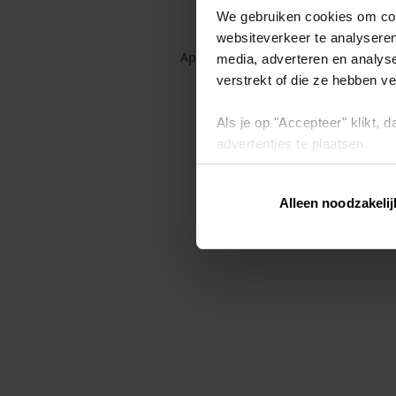
We gebruiken cookies om cont
websiteverkeer te analyseren
Application error: a client-side exc
media, adverteren en analys
verstrekt of die ze hebben v
Als je op "Accepteer" klikt,
advertenties te plaatsen.
Lees hier meer over in ons
p
Alleen noodzakelij
Via "Cookie instellingen" kun 
intrekken op ons
cookiebele