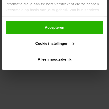
informatie die je aan ze hebt verstrekt of die ze hebben
information)
.
verzameld op basis van jouw gebruik van hun services.
Als je op "Accepteer" klikt, dan geef je Voordeeluitjes.nl
toestemming om cookies voor social media en
Accepteren
gepersonaliseerde advertenties te plaatsen.
Cookie instellingen
Lees hier meer over in ons
privacybeleid
en
cookiebeleid
.
Alleen noodzakelijk
Via "Cookie instellingen" kun je ook zelf instellen welke
cookies worden geplaatst. Je kunt je keuze altijd wijzigen
of intrekken op ons
cookiebeleid
.