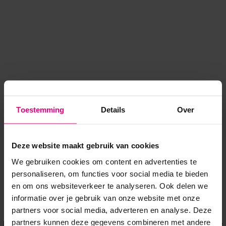
Toestemming
Details
Over
Deze website maakt gebruik van cookies
We gebruiken cookies om content en advertenties te
personaliseren, om functies voor social media te bieden
en om ons websiteverkeer te analyseren. Ook delen we
informatie over je gebruik van onze website met onze
Application error: a client-side exception has occurred
while
partners voor social media, adverteren en analyse. Deze
partners kunnen deze gegevens combineren met andere
loading
www.voordeeluitjes.nl
(see the browser console for more