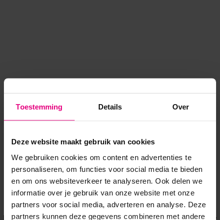
Toestemming
Details
Over
Deze website maakt gebruik van cookies
We gebruiken cookies om content en advertenties te
personaliseren, om functies voor social media te bieden
en om ons websiteverkeer te analyseren. Ook delen we
informatie over je gebruik van onze website met onze
Application error: a client-side exception has occurred
while
partners voor social media, adverteren en analyse. Deze
partners kunnen deze gegevens combineren met andere
loading
www.voordeeluitjes.nl
(see the browser console for more