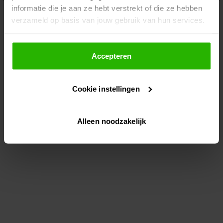
informatie die je aan ze hebt verstrekt of die ze hebben
information)
.
verzameld op basis van jouw gebruik van hun services.
Als je op "Accepteer" klikt, dan geef je Voordeeluitjes.nl
toestemming om cookies voor social media en
Accepteren
gepersonaliseerde advertenties te plaatsen.
Cookie instellingen
Lees hier meer over in ons
privacybeleid
en
cookiebeleid
.
Alleen noodzakelijk
Via "Cookie instellingen" kun je ook zelf instellen welke
cookies worden geplaatst. Je kunt je keuze altijd wijzigen
of intrekken op ons
cookiebeleid
.