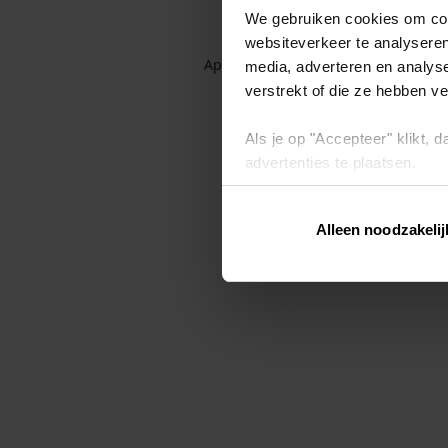
We gebruiken cookies om cont
websiteverkeer te analyseren
Application error: a client-side exc
media, adverteren en analys
verstrekt of die ze hebben v
Als je op "Accepteer" klikt,
advertenties te plaatsen.
Lees hier meer over in ons
p
Alleen noodzakelij
Via "Cookie instellingen" kun 
intrekken op ons
cookiebele