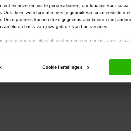
ent en advertenties te personaliseren, om functies voor social
. Ook delen we informatie over je gebruik van onze website met
eption has occurred
while loading
www.voordeeluitjes.nl
(see the br
e. Deze partners kunnen deze gegevens combineren met andere i
erzameld op basis van jouw gebruik van hun services.
 dan geef je Voordeeluitjes.nl toestemming om cookies voor socia
rivacybeleid
en
cookiebeleid
.
k
Cookie instellingen
je ook zelf instellen welke cookies worden geplaatst. Je kunt je k
id
.