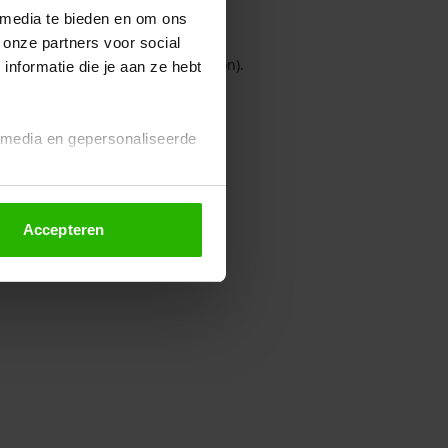
 media te bieden en om ons
 onze partners voor social
owser console for more information)
.
nformatie die je aan ze hebt
l media en gepersonaliseerde
Accepteren
euze altijd wijzigen of