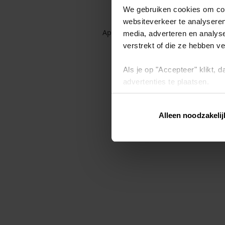
We gebruiken cookies om cont
websiteverkeer te analyseren
Application error: a client-side exc
media, adverteren en analys
verstrekt of die ze hebben v
Als je op "Accepteer" klikt,
advertenties te plaatsen.
Lees hier meer over in ons
p
Alleen noodzakelij
Via "Cookie instellingen" kun 
intrekken op ons
cookiebele