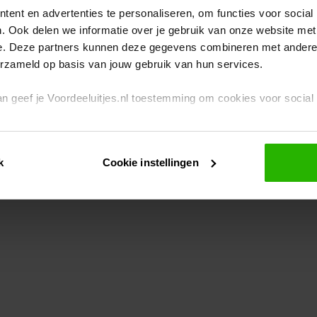
ent en advertenties te personaliseren, om functies voor social
. Ook delen we informatie over je gebruik van onze website met
eption has occurred
while loading
www.voordeeluitjes.nl
(see the br
e. Deze partners kunnen deze gegevens combineren met andere i
erzameld op basis van jouw gebruik van hun services.
 dan geef je Voordeeluitjes.nl toestemming om cookies voor socia
rivacybeleid
en
cookiebeleid
.
k
Cookie instellingen
je ook zelf instellen welke cookies worden geplaatst. Je kunt je k
id
.