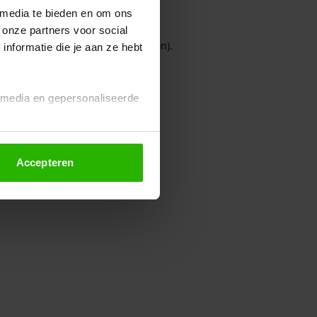
 media te bieden en om ons
 onze partners voor social
owser console for more information)
.
nformatie die je aan ze hebt
l media en gepersonaliseerde
Accepteren
euze altijd wijzigen of