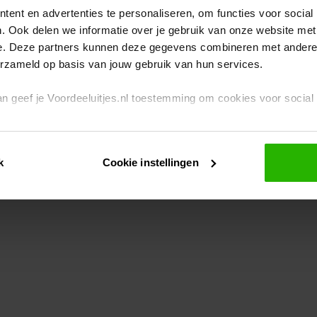
ent en advertenties te personaliseren, om functies voor social
. Ook delen we informatie over je gebruik van onze website met
eption has occurred
while loading
www.voordeeluitjes.nl
(see the br
e. Deze partners kunnen deze gegevens combineren met andere i
erzameld op basis van jouw gebruik van hun services.
 dan geef je Voordeeluitjes.nl toestemming om cookies voor socia
rivacybeleid
en
cookiebeleid
.
k
Cookie instellingen
je ook zelf instellen welke cookies worden geplaatst. Je kunt je k
id
.