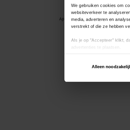
We gebruiken cookies om cont
websiteverkeer te analyseren
Application error: a client-side exc
media, adverteren en analys
verstrekt of die ze hebben v
Als je op "Accepteer" klikt,
advertenties te plaatsen.
Lees hier meer over in ons
p
Alleen noodzakelij
Via "Cookie instellingen" kun 
intrekken op ons
cookiebele