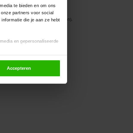
 media te bieden en om ons
 onze partners voor social
owser console for more information)
.
nformatie die je aan ze hebt
l media en gepersonaliseerde
Accepteren
euze altijd wijzigen of