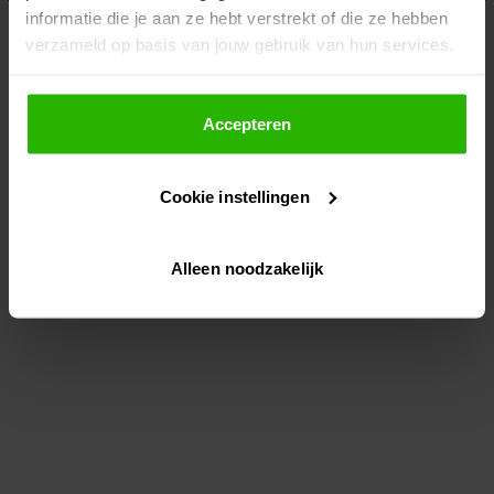
informatie die je aan ze hebt verstrekt of die ze hebben
information)
.
verzameld op basis van jouw gebruik van hun services.
Als je op "Accepteer" klikt, dan geef je Voordeeluitjes.nl
toestemming om cookies voor social media en
Accepteren
gepersonaliseerde advertenties te plaatsen.
Cookie instellingen
Lees hier meer over in ons
privacybeleid
en
cookiebeleid
.
Alleen noodzakelijk
Via "Cookie instellingen" kun je ook zelf instellen welke
cookies worden geplaatst. Je kunt je keuze altijd wijzigen
of intrekken op ons
cookiebeleid
.