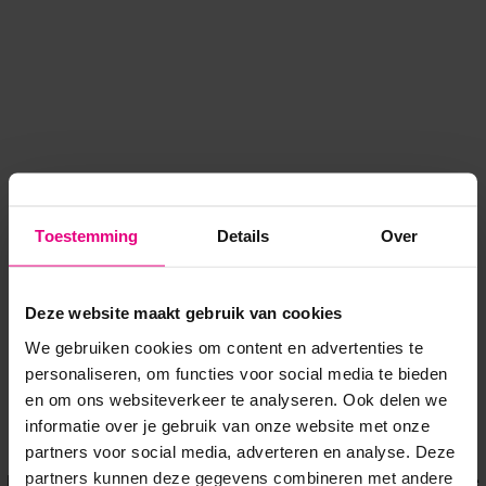
Toestemming
Details
Over
Deze website maakt gebruik van cookies
We gebruiken cookies om content en advertenties te
personaliseren, om functies voor social media te bieden
en om ons websiteverkeer te analyseren. Ook delen we
informatie over je gebruik van onze website met onze
Application error: a client-side exception has occurred
while
partners voor social media, adverteren en analyse. Deze
partners kunnen deze gegevens combineren met andere
loading
www.voordeeluitjes.nl
(see the browser console for more