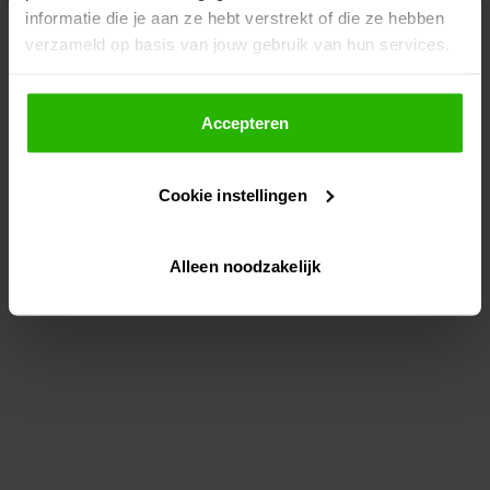
informatie die je aan ze hebt verstrekt of die ze hebben
information)
.
verzameld op basis van jouw gebruik van hun services.
Als je op "Accepteer" klikt, dan geef je Voordeeluitjes.nl
toestemming om cookies voor social media en
Accepteren
gepersonaliseerde advertenties te plaatsen.
Cookie instellingen
Lees hier meer over in ons
privacybeleid
en
cookiebeleid
.
Alleen noodzakelijk
Via "Cookie instellingen" kun je ook zelf instellen welke
cookies worden geplaatst. Je kunt je keuze altijd wijzigen
of intrekken op ons
cookiebeleid
.