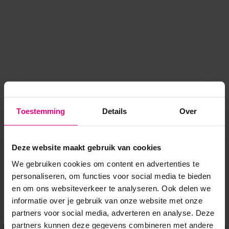
Toestemming
Details
Over
Deze website maakt gebruik van cookies
We gebruiken cookies om content en advertenties te
personaliseren, om functies voor social media te bieden
en om ons websiteverkeer te analyseren. Ook delen we
informatie over je gebruik van onze website met onze
Application error: a client-side exception has occurred
while
partners voor social media, adverteren en analyse. Deze
partners kunnen deze gegevens combineren met andere
loading
www.voordeeluitjes.nl
(see the browser console for more