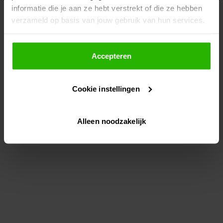
informatie die je aan ze hebt verstrekt of die ze hebben
information)
.
verzameld op basis van jouw gebruik van hun services.
Als je op "Accepteer" klikt, dan geef je Voordeeluitjes.nl
toestemming om cookies voor social media en
Accepteren
gepersonaliseerde advertenties te plaatsen.
Cookie instellingen
Lees hier meer over in ons
privacybeleid
en
cookiebeleid
.
Alleen noodzakelijk
Via "Cookie instellingen" kun je ook zelf instellen welke
cookies worden geplaatst. Je kunt je keuze altijd wijzigen
of intrekken op ons
cookiebeleid
.