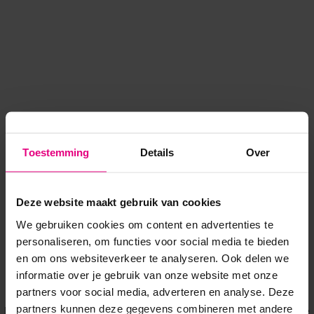
Toestemming
Details
Over
Deze website maakt gebruik van cookies
We gebruiken cookies om content en advertenties te
personaliseren, om functies voor social media te bieden
en om ons websiteverkeer te analyseren. Ook delen we
informatie over je gebruik van onze website met onze
Application error: a client-side exception has occurred
while
partners voor social media, adverteren en analyse. Deze
partners kunnen deze gegevens combineren met andere
loading
www.voordeeluitjes.nl
(see the browser console for more