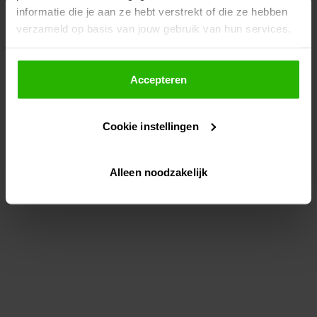
informatie die je aan ze hebt verstrekt of die ze hebben
information)
.
verzameld op basis van jouw gebruik van hun services.
Als je op "Accepteer" klikt, dan geef je Voordeeluitjes.nl
toestemming om cookies voor social media en
Accepteren
gepersonaliseerde advertenties te plaatsen.
Cookie instellingen
Lees hier meer over in ons
privacybeleid
en
cookiebeleid
.
Alleen noodzakelijk
Via "Cookie instellingen" kun je ook zelf instellen welke
cookies worden geplaatst. Je kunt je keuze altijd wijzigen
of intrekken op ons
cookiebeleid
.