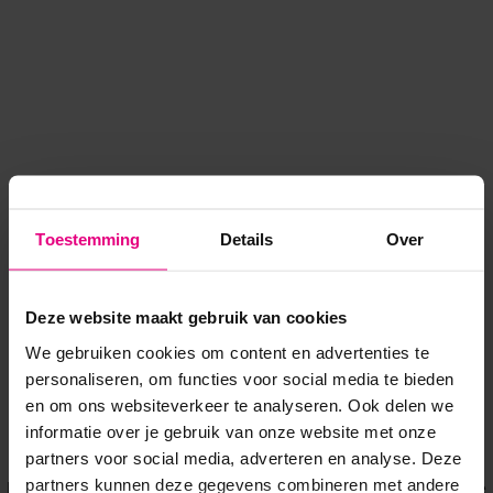
Toestemming
Details
Over
Deze website maakt gebruik van cookies
We gebruiken cookies om content en advertenties te
personaliseren, om functies voor social media te bieden
en om ons websiteverkeer te analyseren. Ook delen we
informatie over je gebruik van onze website met onze
Application error: a client-side exception has occurred
while
partners voor social media, adverteren en analyse. Deze
partners kunnen deze gegevens combineren met andere
loading
www.voordeeluitjes.nl
(see the browser console for more