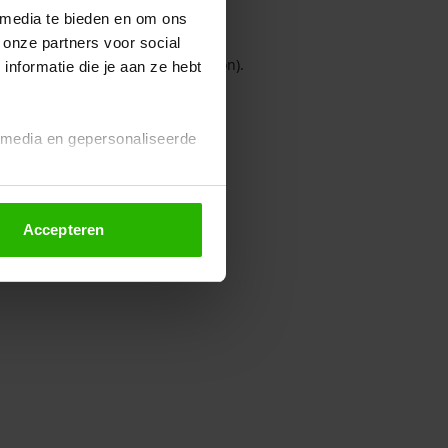
 media te bieden en om ons
 onze partners voor social
owser console for more information)
.
nformatie die je aan ze hebt
l media en gepersonaliseerde
Accepteren
euze altijd wijzigen of