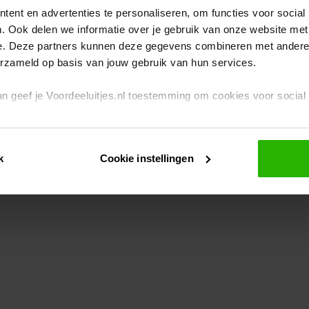
ent en advertenties te personaliseren, om functies voor social
. Ook delen we informatie over je gebruik van onze website met
eption has occurred
while loading
www.voordeeluitjes.nl
(see the br
e. Deze partners kunnen deze gegevens combineren met andere i
erzameld op basis van jouw gebruik van hun services.
 dan geef je Voordeeluitjes.nl toestemming om cookies voor socia
rivacybeleid
en
cookiebeleid
.
k
Cookie instellingen
je ook zelf instellen welke cookies worden geplaatst. Je kunt je k
id
.