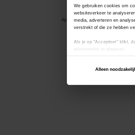
We gebruiken cookies om cont
websiteverkeer te analyseren
Application error: a client-side exc
media, adverteren en analys
verstrekt of die ze hebben v
Als je op "Accepteer" klikt,
advertenties te plaatsen.
Lees hier meer over in ons
p
Alleen noodzakelij
Via "Cookie instellingen" kun 
intrekken op ons
cookiebele