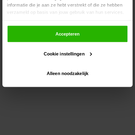
informatie die je aan ze hebt verstrekt of die ze hebben
information)
.
verzameld op basis van jouw gebruik van hun services.
Als je op "Accepteer" klikt, dan geef je Voordeeluitjes.nl
toestemming om cookies voor social media en
Accepteren
gepersonaliseerde advertenties te plaatsen.
Cookie instellingen
Lees hier meer over in ons
privacybeleid
en
cookiebeleid
.
Alleen noodzakelijk
Via "Cookie instellingen" kun je ook zelf instellen welke
cookies worden geplaatst. Je kunt je keuze altijd wijzigen
of intrekken op ons
cookiebeleid
.