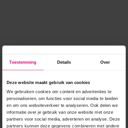
Toestemming
Details
Over
Deze website maakt gebruik van cookies
We gebruiken cookies om content en advertenties te
personaliseren, om functies voor social media te bieden
en om ons websiteverkeer te analyseren. Ook delen we
informatie over je gebruik van onze website met onze
Application error: a client-side exception has occurred
while
partners voor social media, adverteren en analyse. Deze
partners kunnen deze gegevens combineren met andere
loading
www.voordeeluitjes.nl
(see the browser console for more