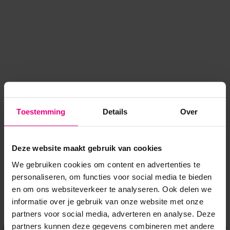
Toestemming
Details
Over
Deze website maakt gebruik van cookies
We gebruiken cookies om content en advertenties te
personaliseren, om functies voor social media te bieden
en om ons websiteverkeer te analyseren. Ook delen we
informatie over je gebruik van onze website met onze
Application error: a client-side exception has occurred
while
partners voor social media, adverteren en analyse. Deze
partners kunnen deze gegevens combineren met andere
loading
www.voordeeluitjes.nl
(see the browser console for more