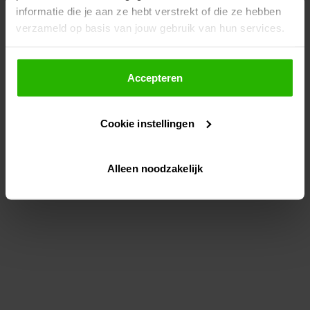
informatie die je aan ze hebt verstrekt of die ze hebben
information)
.
verzameld op basis van jouw gebruik van hun services.
Als je op "Accepteer" klikt, dan geef je Voordeeluitjes.nl
toestemming om cookies voor social media en
Accepteren
gepersonaliseerde advertenties te plaatsen.
Cookie instellingen
Lees hier meer over in ons
privacybeleid
en
cookiebeleid
.
Alleen noodzakelijk
Via "Cookie instellingen" kun je ook zelf instellen welke
cookies worden geplaatst. Je kunt je keuze altijd wijzigen
of intrekken op ons
cookiebeleid
.