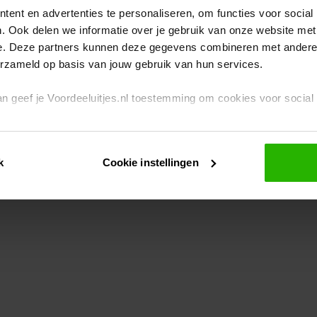
ent en advertenties te personaliseren, om functies voor social
. Ook delen we informatie over je gebruik van onze website met
eption has occurred
while loading
www.voordeeluitjes.nl
(see the br
e. Deze partners kunnen deze gegevens combineren met andere i
erzameld op basis van jouw gebruik van hun services.
 dan geef je Voordeeluitjes.nl toestemming om cookies voor socia
rivacybeleid
en
cookiebeleid
.
k
Cookie instellingen
je ook zelf instellen welke cookies worden geplaatst. Je kunt je k
id
.