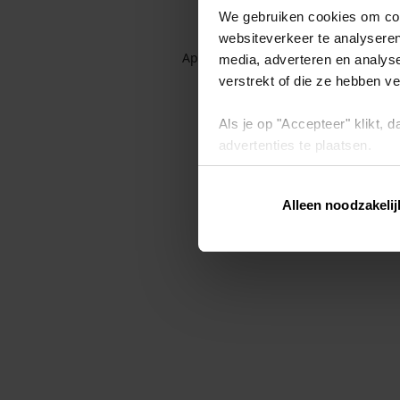
We gebruiken cookies om cont
websiteverkeer te analyseren
Application error: a client-side exc
media, adverteren en analys
verstrekt of die ze hebben v
Als je op "Accepteer" klikt,
advertenties te plaatsen.
Lees hier meer over in ons
p
Alleen noodzakelij
Via "Cookie instellingen" kun 
intrekken op ons
cookiebele