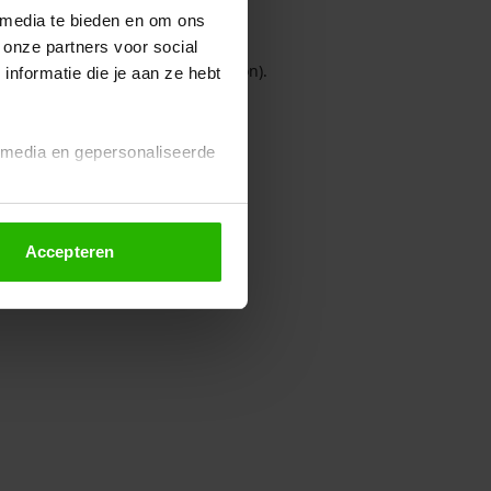
 media te bieden en om ons
 onze partners voor social
owser console for more information)
.
nformatie die je aan ze hebt
l media en gepersonaliseerde
Accepteren
euze altijd wijzigen of