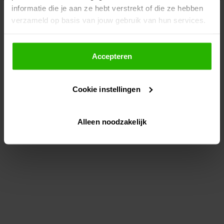
informatie die je aan ze hebt verstrekt of die ze hebben
information)
.
verzameld op basis van jouw gebruik van hun services.
Als je op "Accepteer" klikt, dan geef je Voordeeluitjes.nl
toestemming om cookies voor social media en
Accepteren
gepersonaliseerde advertenties te plaatsen.
Cookie instellingen
Lees hier meer over in ons
privacybeleid
en
cookiebeleid
.
Alleen noodzakelijk
Via "Cookie instellingen" kun je ook zelf instellen welke
cookies worden geplaatst. Je kunt je keuze altijd wijzigen
of intrekken op ons
cookiebeleid
.