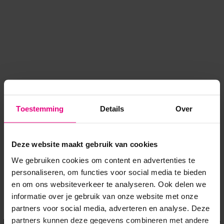
Toestemming
Details
Over
Deze website maakt gebruik van cookies
We gebruiken cookies om content en advertenties te
personaliseren, om functies voor social media te bieden
en om ons websiteverkeer te analyseren. Ook delen we
informatie over je gebruik van onze website met onze
Application error: a client-side exception has occurred
while
partners voor social media, adverteren en analyse. Deze
partners kunnen deze gegevens combineren met andere
loading
www.voordeeluitjes.nl
(see the browser console for more