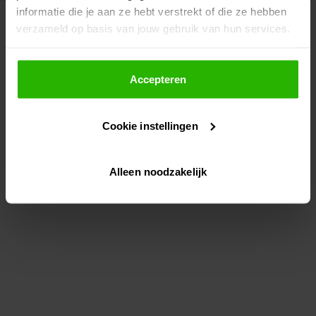
informatie die je aan ze hebt verstrekt of die ze hebben
information)
.
verzameld op basis van jouw gebruik van hun services.
Als je op "Accepteer" klikt, dan geef je Voordeeluitjes.nl
toestemming om cookies voor social media en
Accepteren
gepersonaliseerde advertenties te plaatsen.
Cookie instellingen
Lees hier meer over in ons
privacybeleid
en
cookiebeleid
.
Alleen noodzakelijk
Via "Cookie instellingen" kun je ook zelf instellen welke
cookies worden geplaatst. Je kunt je keuze altijd wijzigen
of intrekken op ons
cookiebeleid
.