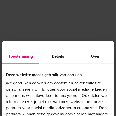
Toestemming
Details
Over
Deze website maakt gebruik van cookies
We gebruiken cookies om content en advertenties te
personaliseren, om functies voor social media te bieden
en om ons websiteverkeer te analyseren. Ook delen we
informatie over je gebruik van onze website met onze
Application error: a client-side exception has occurred
while
partners voor social media, adverteren en analyse. Deze
partners kunnen deze gegevens combineren met andere
loading
www.voordeeluitjes.nl
(see the browser console for more