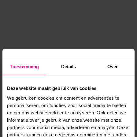
Toestemming
Details
Over
Deze website maakt gebruik van cookies
We gebruiken cookies om content en advertenties te
personaliseren, om functies voor social media te bieden
en om ons websiteverkeer te analyseren. Ook delen we
informatie over je gebruik van onze website met onze
Application error: a client-side exception has occurred
while
partners voor social media, adverteren en analyse. Deze
partners kunnen deze gegevens combineren met andere
loading
www.voordeeluitjes.nl
(see the browser console for more