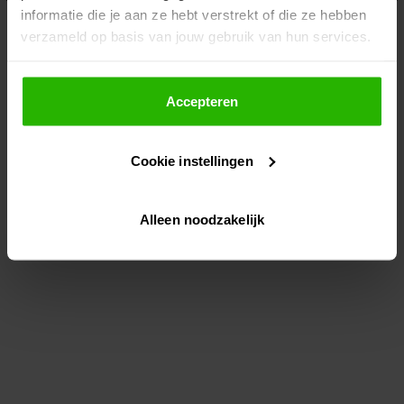
informatie die je aan ze hebt verstrekt of die ze hebben
information)
.
verzameld op basis van jouw gebruik van hun services.
Als je op "Accepteer" klikt, dan geef je Voordeeluitjes.nl
toestemming om cookies voor social media en
Accepteren
gepersonaliseerde advertenties te plaatsen.
Cookie instellingen
Lees hier meer over in ons
privacybeleid
en
cookiebeleid
.
Alleen noodzakelijk
Via "Cookie instellingen" kun je ook zelf instellen welke
cookies worden geplaatst. Je kunt je keuze altijd wijzigen
of intrekken op ons
cookiebeleid
.