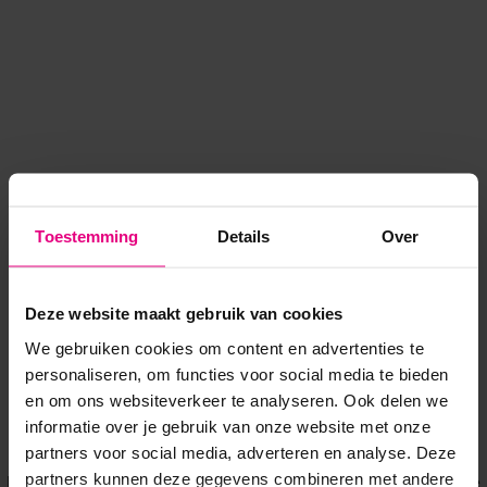
Toestemming
Details
Over
Deze website maakt gebruik van cookies
We gebruiken cookies om content en advertenties te
personaliseren, om functies voor social media te bieden
en om ons websiteverkeer te analyseren. Ook delen we
informatie over je gebruik van onze website met onze
Application error: a client-side exception has occurred
while
partners voor social media, adverteren en analyse. Deze
partners kunnen deze gegevens combineren met andere
loading
www.voordeeluitjes.nl
(see the browser console for more