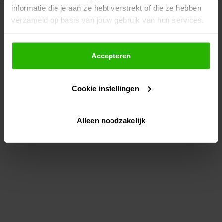
informatie die je aan ze hebt verstrekt of die ze hebben
information)
.
verzameld op basis van jouw gebruik van hun services.
Als je op "Accepteer" klikt, dan geef je Voordeeluitjes.nl
toestemming om cookies voor social media en
Accepteren
gepersonaliseerde advertenties te plaatsen.
Cookie instellingen
Lees hier meer over in ons
privacybeleid
en
cookiebeleid
.
Alleen noodzakelijk
Via "Cookie instellingen" kun je ook zelf instellen welke
cookies worden geplaatst. Je kunt je keuze altijd wijzigen
of intrekken op ons
cookiebeleid
.