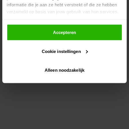
informatie die je aan ze hebt verstrekt of die ze hebben
information)
.
verzameld op basis van jouw gebruik van hun services.
Als je op "Accepteer" klikt, dan geef je Voordeeluitjes.nl
toestemming om cookies voor social media en
Accepteren
gepersonaliseerde advertenties te plaatsen.
Cookie instellingen
Lees hier meer over in ons
privacybeleid
en
cookiebeleid
.
Alleen noodzakelijk
Via "Cookie instellingen" kun je ook zelf instellen welke
cookies worden geplaatst. Je kunt je keuze altijd wijzigen
of intrekken op ons
cookiebeleid
.