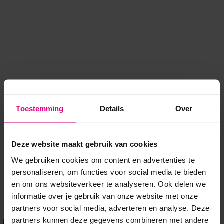
Toestemming
Details
Over
Deze website maakt gebruik van cookies
We gebruiken cookies om content en advertenties te
personaliseren, om functies voor social media te bieden
en om ons websiteverkeer te analyseren. Ook delen we
informatie over je gebruik van onze website met onze
Application error: a client-side exception has occurred
while
partners voor social media, adverteren en analyse. Deze
partners kunnen deze gegevens combineren met andere
loading
www.voordeeluitjes.nl
(see the browser console for more