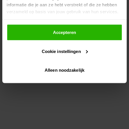
informatie die je aan ze hebt verstrekt of die ze hebben
information)
.
verzameld op basis van jouw gebruik van hun services.
Als je op "Accepteer" klikt, dan geef je Voordeeluitjes.nl
toestemming om cookies voor social media en
Accepteren
gepersonaliseerde advertenties te plaatsen.
Cookie instellingen
Lees hier meer over in ons
privacybeleid
en
cookiebeleid
.
Alleen noodzakelijk
Via "Cookie instellingen" kun je ook zelf instellen welke
cookies worden geplaatst. Je kunt je keuze altijd wijzigen
of intrekken op ons
cookiebeleid
.