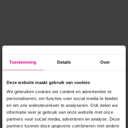
Toestemming
Details
Over
Deze website maakt gebruik van cookies
We gebruiken cookies om content en advertenties te
personaliseren, om functies voor social media te bieden
en om ons websiteverkeer te analyseren. Ook delen we
informatie over je gebruik van onze website met onze
Application error: a client-side exception has occurred
while
partners voor social media, adverteren en analyse. Deze
partners kunnen deze gegevens combineren met andere
loading
www.voordeeluitjes.nl
(see the browser console for more