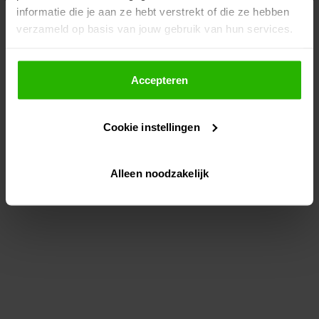
informatie die je aan ze hebt verstrekt of die ze hebben
information)
.
verzameld op basis van jouw gebruik van hun services.
Als je op "Accepteer" klikt, dan geef je Voordeeluitjes.nl
toestemming om cookies voor social media en
Accepteren
gepersonaliseerde advertenties te plaatsen.
Cookie instellingen
Lees hier meer over in ons
privacybeleid
en
cookiebeleid
.
Alleen noodzakelijk
Via "Cookie instellingen" kun je ook zelf instellen welke
cookies worden geplaatst. Je kunt je keuze altijd wijzigen
of intrekken op ons
cookiebeleid
.