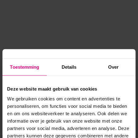
Toestemming
Details
Over
Deze website maakt gebruik van cookies
We gebruiken cookies om content en advertenties te
personaliseren, om functies voor social media te bieden
en om ons websiteverkeer te analyseren. Ook delen we
informatie over je gebruik van onze website met onze
Application error: a client-side exception has occurred
while
partners voor social media, adverteren en analyse. Deze
partners kunnen deze gegevens combineren met andere
loading
www.voordeeluitjes.nl
(see the browser console for more