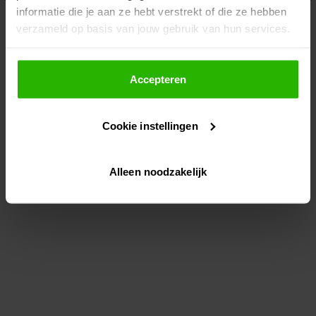
informatie die je aan ze hebt verstrekt of die ze hebben
information)
.
verzameld op basis van jouw gebruik van hun services.
Als je op "Accepteer" klikt, dan geef je Voordeeluitjes.nl
toestemming om cookies voor social media en
Accepteren
gepersonaliseerde advertenties te plaatsen.
Cookie instellingen
Lees hier meer over in ons
privacybeleid
en
cookiebeleid
.
Alleen noodzakelijk
Via "Cookie instellingen" kun je ook zelf instellen welke
cookies worden geplaatst. Je kunt je keuze altijd wijzigen
of intrekken op ons
cookiebeleid
.