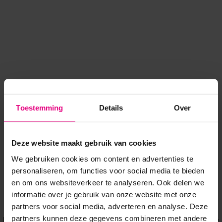
Toestemming
Details
Over
Deze website maakt gebruik van cookies
We gebruiken cookies om content en advertenties te
personaliseren, om functies voor social media te bieden
en om ons websiteverkeer te analyseren. Ook delen we
informatie over je gebruik van onze website met onze
Application error: a client-side exception has occurred
while
partners voor social media, adverteren en analyse. Deze
partners kunnen deze gegevens combineren met andere
loading
www.voordeeluitjes.nl
(see the browser console for more