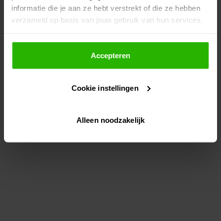
informatie die je aan ze hebt verstrekt of die ze hebben
information)
.
verzameld op basis van jouw gebruik van hun services.
Als je op "Accepteer" klikt, dan geef je Voordeeluitjes.nl
toestemming om cookies voor social media en
Accepteren
gepersonaliseerde advertenties te plaatsen.
Cookie instellingen
Lees hier meer over in ons
privacybeleid
en
cookiebeleid
.
Alleen noodzakelijk
Via "Cookie instellingen" kun je ook zelf instellen welke
cookies worden geplaatst. Je kunt je keuze altijd wijzigen
of intrekken op ons
cookiebeleid
.