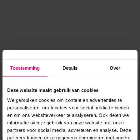
Toestemming
Details
Over
Deze website maakt gebruik van cookies
We gebruiken cookies om content en advertenties te
personaliseren, om functies voor social media te bieden
en om ons websiteverkeer te analyseren. Ook delen we
informatie over je gebruik van onze website met onze
Application error: a client-side exception has occurred
while
partners voor social media, adverteren en analyse. Deze
partners kunnen deze gegevens combineren met andere
loading
www.voordeeluitjes.nl
(see the browser console for more