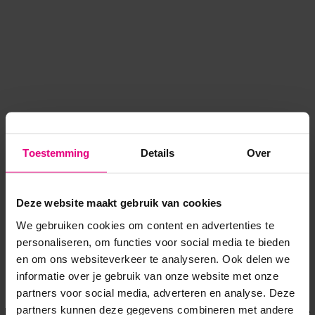
Toestemming
Details
Over
Deze website maakt gebruik van cookies
We gebruiken cookies om content en advertenties te
personaliseren, om functies voor social media te bieden
en om ons websiteverkeer te analyseren. Ook delen we
informatie over je gebruik van onze website met onze
Application error: a client-side exception has occurred
while
partners voor social media, adverteren en analyse. Deze
partners kunnen deze gegevens combineren met andere
loading
www.voordeeluitjes.nl
(see the browser console for more