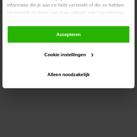
informatie die je aan ze hebt verstrekt of die ze hebben
information)
.
verzameld op basis van jouw gebruik van hun services.
Als je op "Accepteer" klikt, dan geef je Voordeeluitjes.nl
toestemming om cookies voor social media en
Accepteren
gepersonaliseerde advertenties te plaatsen.
Cookie instellingen
Lees hier meer over in ons
privacybeleid
en
cookiebeleid
.
Alleen noodzakelijk
Via "Cookie instellingen" kun je ook zelf instellen welke
cookies worden geplaatst. Je kunt je keuze altijd wijzigen
of intrekken op ons
cookiebeleid
.