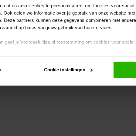
ent en advertenties te personaliseren, om functies voor social
. Ook delen we informatie over je gebruik van onze website met
eption has occurred
while loading
www.voordeeluitjes.nl
(see the br
e. Deze partners kunnen deze gegevens combineren met andere i
erzameld op basis van jouw gebruik van hun services.
 dan geef je Voordeeluitjes.nl toestemming om cookies voor socia
rivacybeleid
en
cookiebeleid
.
k
Cookie instellingen
je ook zelf instellen welke cookies worden geplaatst. Je kunt je k
id
.