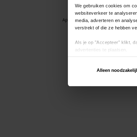
We gebruiken cookies om cont
websiteverkeer te analyseren
Application error: a client-side exc
media, adverteren en analys
verstrekt of die ze hebben v
Als je op "Accepteer" klikt,
advertenties te plaatsen.
Lees hier meer over in ons
p
Alleen noodzakelij
Via "Cookie instellingen" kun 
intrekken op ons
cookiebele