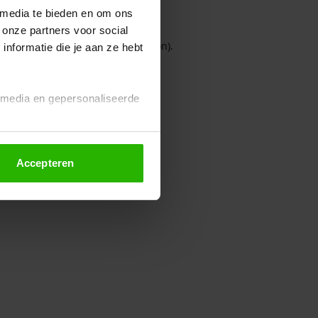
 media te bieden en om ons
 onze partners voor social
owser console for more information)
.
nformatie die je aan ze hebt
l media en gepersonaliseerde
Accepteren
euze altijd wijzigen of