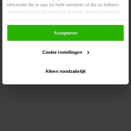
informatie die je aan ze hebt verstrekt of die ze hebben
information)
.
verzameld op basis van jouw gebruik van hun services.
Als je op "Accepteer" klikt, dan geef je Voordeeluitjes.nl
toestemming om cookies voor social media en
Accepteren
gepersonaliseerde advertenties te plaatsen.
Cookie instellingen
Lees hier meer over in ons
privacybeleid
en
cookiebeleid
.
Alleen noodzakelijk
Via "Cookie instellingen" kun je ook zelf instellen welke
cookies worden geplaatst. Je kunt je keuze altijd wijzigen
of intrekken op ons
cookiebeleid
.