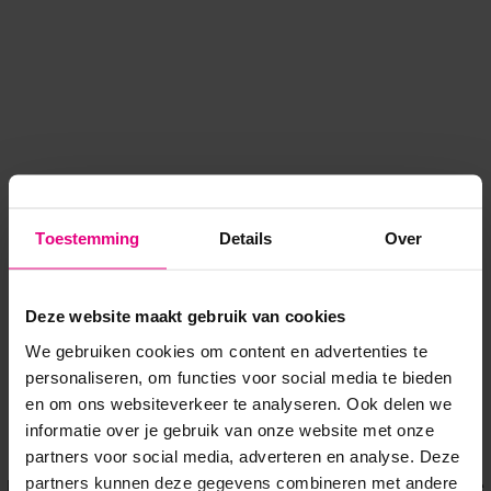
Toestemming
Details
Over
Deze website maakt gebruik van cookies
We gebruiken cookies om content en advertenties te
personaliseren, om functies voor social media te bieden
en om ons websiteverkeer te analyseren. Ook delen we
informatie over je gebruik van onze website met onze
Application error: a client-side exception has occurred
while
partners voor social media, adverteren en analyse. Deze
partners kunnen deze gegevens combineren met andere
loading
www.voordeeluitjes.nl
(see the browser console for more