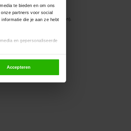
 media te bieden en om ons
 onze partners voor social
owser console for more information)
.
nformatie die je aan ze hebt
l media en gepersonaliseerde
Accepteren
euze altijd wijzigen of