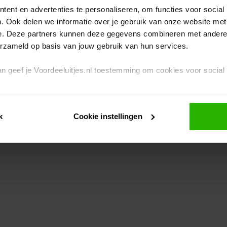
ent en advertenties te personaliseren, om functies voor social
. Ook delen we informatie over je gebruik van onze website met
eption has occurred
while loading
www.voordeeluitjes.nl
(see the br
e. Deze partners kunnen deze gegevens combineren met andere i
erzameld op basis van jouw gebruik van hun services.
 dan geef je Voordeeluitjes.nl toestemming om cookies voor socia
rivacybeleid
en
cookiebeleid
.
k
Cookie instellingen
je ook zelf instellen welke cookies worden geplaatst. Je kunt je k
id
.