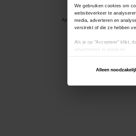
We gebruiken cookies om cont
websiteverkeer te analyseren
Application error: a client-side exc
media, adverteren en analys
verstrekt of die ze hebben v
Als je op "Accepteer" klikt,
advertenties te plaatsen.
Lees hier meer over in ons
p
Alleen noodzakelij
Via "Cookie instellingen" kun 
intrekken op ons
cookiebele