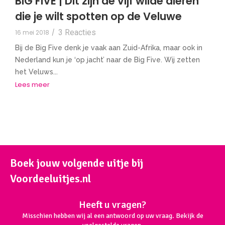
BIG FIVE | Dit zijn de vijf wilde dieren
die je wilt spotten op de Veluwe
3 Reacties
16 mei 2018
/
Bij de Big Five denk je vaak aan Zuid-Afrika, maar ook in
Nederland kun je ‘op jacht’ naar de Big Five. Wij zetten
het Veluws...
Lees meer
Boek jouw volgende uitje bij
Voordeeluitjes.nl
Heeft u vragen?
Misschien hebben wij al een antwoord op uw vraag. Bekijk de