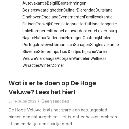
Autovakantie
België
Bestemmingen
Bezienswaardigheden
Culinair
Dierendag
Duitsland
Eindhoven
Engeland
Evenementen
Familievakantie
Fietsen
Frankrijk
Geen categorie
Herfst
Hond
Hongarije
Italië
Kamperen
Kroatië
Leeuwarden
Lente
Luxemburg
Najaar
Natuur
Nederland
Nijmegen
Oostenrijk
Polen
Portugal
reviews
Romantisch
Schagen
Singlesvakantie
Slovenië
Stedentrips
Tips & uitjes
Tsjechië
Varen
Veluwe
Vierdaagse
Voorjaar
Wandelen
Wellness
Winacties
Winter
Zomer
Wat is er te doen op De Hoge
Veluwe? Lees het hier!
Geen reacties
23 februari 2022
/
De Hoge Veluwe is als het ware een natuurgebied
binnen een natuurgebied. Het is, dat er hekken omheen
staan en dat je een kaartje moet...